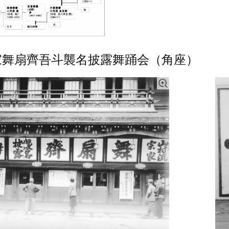
家舞扇齊吾斗襲名披露舞踊会（角座）