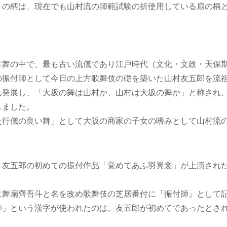
）の柄は、現在でも山村流の師範試験の折使用している扇の柄
方舞の中で、最も古い流儀であり江戸時代（文化・文政・天保
の振付師として今日の上方歌舞伎の礎を築いた山村友五郎を流
れ発展し、「大坂の舞は山村か、山村は大坂の舞か」と称され
しました。
た行儀の良い舞」として大阪の商家の子女の嗜みとして山村流
、友五郎の初めての振付作品「覚めてあふ羽翼衾」が上演された
に舞扇齊吾斗と名を改め歌舞伎の芝居番付に『振付師』として
師」という漢字が使われたのは、友五郎が初めてであったとさ