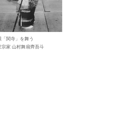
唄「関寺」を舞う
世宗家 山村舞扇齊吾斗