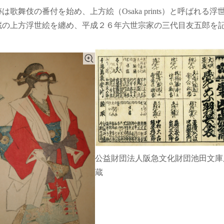
は歌舞伎の番付を始め、上方絵（Osaka prints）と呼ばれ
蔵の上方浮世絵を纏め、平成２６年六世宗家の三代目友五郎を
公益財団法人阪急文化財団池田文庫
蔵