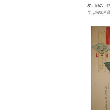
友五郎の足跡
では宗家所