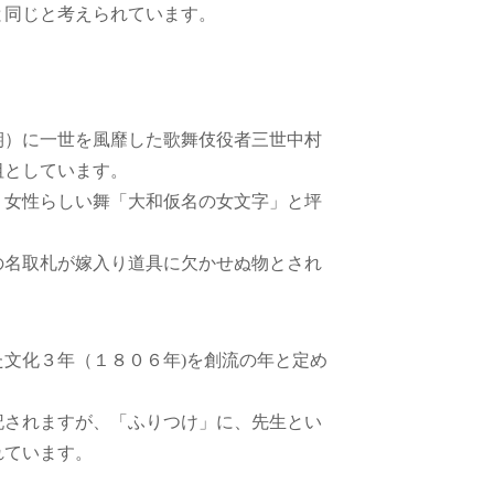
と同じと考えられています。
期）に一世を風靡した歌舞伎役者三世中村
祖としています。
、女性らしい舞「大和仮名の女文字」と坪
の名取札が嫁入り道具に欠かせぬ物とされ
文化３年（１８０６年)を創流の年と定め
記されますが、「ふりつけ」に、先生とい
れています。