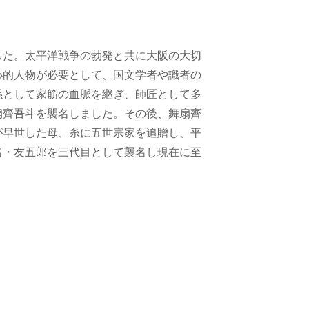
した。太平洋戦争の勃発と共に大阪の大切
心的人物が必要として、国文学者や識者の
孫として家筋の血脈を継ぎ、師匠として多
扇齊吾斗を襲名しました。その後、舞扇齊
が早世した母、糸に五世宗家を追贈し、平
名・友五郎を三代目として襲名し現在に至