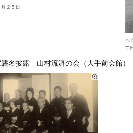
５月２５日
地
三
家襲名披露 山村流舞の会（大手前会館）