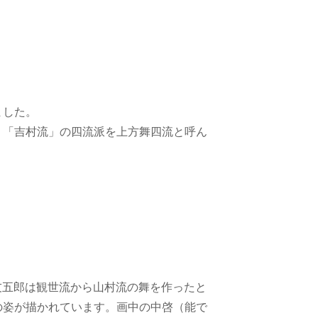
ました。
、「吉村流」の四流派を上方舞四流と呼ん
祖・友五郎は観世流から山村流の舞を作ったと
の姿が描かれています。画中の中啓（能で