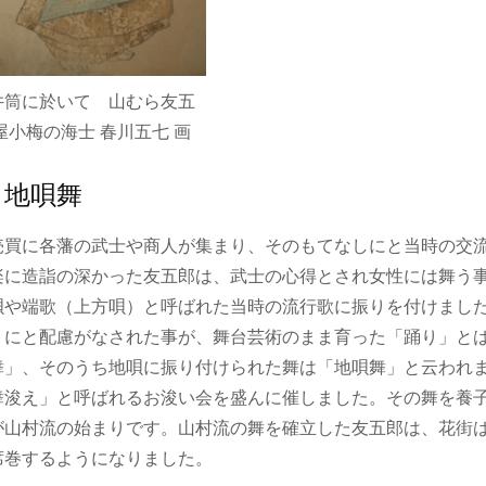
井筒に於いて 山むら友五
屋小梅の海士 春川五七 画
・地唄舞
売買に各藩の武士や商人が集まり、そのもてなしにと当時の交
楽に造詣の深かった友五郎は、武士の心得とされ女性には舞う
唄や端歌（上方唄）と呼ばれた当時の流行歌に振りを付けまし
うにと配慮がなされた事が、舞台芸術のまま育った「踊り」と
舞」、そのうち地唄に振り付けられた舞は「地唄舞」と云われ
舞浚え」と呼ばれるお浚い会を盛んに催しました。その舞を養子
が山村流の始まりです。山村流の舞を確立した友五郎は、花街
席巻するようになりました。