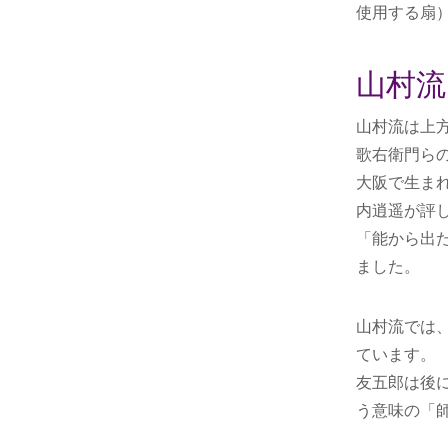
使用する扇
山村流
山村流は上
歌右衛門ら
大阪で生ま
内逍遥が評
「能から出
ました。
山村流では
ています。
友五郎は後
う意味の「