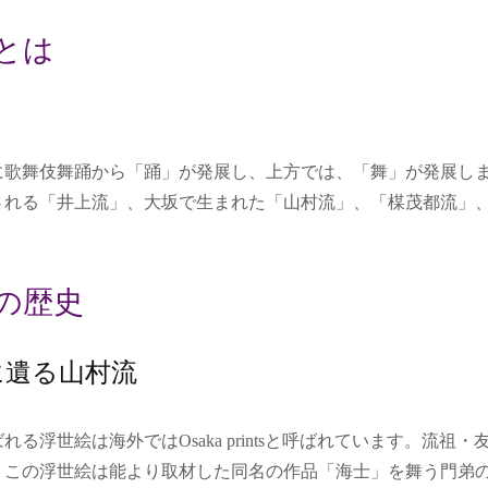
とは
に歌舞伎舞踊から「踊」が発展し、上方では、「舞」が発展し
される「井上流」、大坂で生まれた「山村流」、「楳茂都流」
の歴史
に遺る山村流
れる浮世絵は海外ではOsaka printsと呼ばれています。流
、この浮世絵は能より取材した同名の作品「海士」を舞う門弟