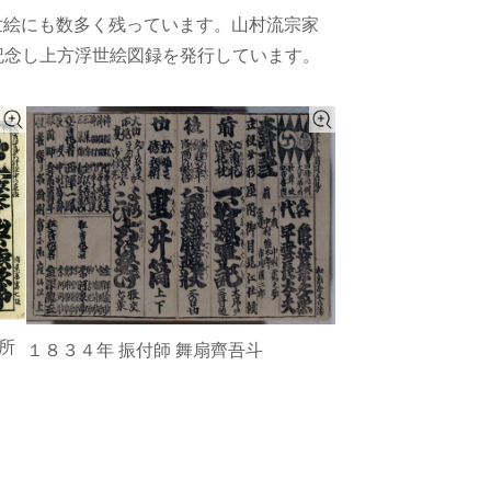
る浮世絵にも数多く残っています。山村流宗家
記念し上方浮世絵図録を発行しています。
所
１８３４年 振付師 舞扇齊吾斗