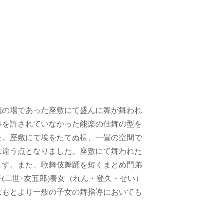
流の場であった座敷にて盛んに舞が舞われ
事を許されていなかった能楽の仕舞の型を
た。座敷にて埃をたてぬ様、一畳の空間で
は違う点となりました。座敷にて舞われた
ます。また、歌舞伎舞踊を短くまとめ門弟
(二世･友五郎)養女（れん・登久・せい）
はもとより一般の子女の舞指導においても