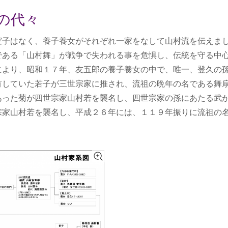
の代々
実子はなく、養子養女がそれぞれ一家をなして山村流を伝えま
である「山村舞」が戦争で失われる事を危惧し、伝統を守る中
により、昭和１７年、友五郎の養子養女の中で、唯一、登久の
有していた若子が三世宗家に推され、流祖の晩年の名である舞
あった菊が四世宗家山村若を襲名し、四世宗家の孫にあたる武
宗家山村若を襲名し、平成２６年には、１１９年振りに流祖の
。