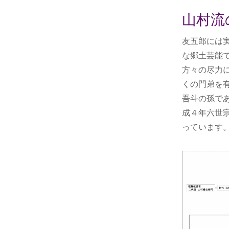
山村流
友五郎には
な郷土芸能
方々の尽力
くの門弟を
吾斗の孫で
成４年六世
っています