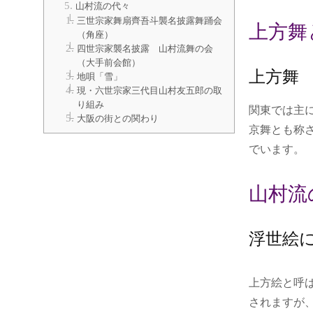
山村流の代々
三世宗家舞扇齊吾斗襲名披露舞踊会
上方舞
（角座）
四世宗家襲名披露 山村流舞の会
（大手前会館）
上方舞
地唄「雪」
現・六世宗家三代目山村友五郎の取
り組み
関東では主
大阪の街との関わり
京舞とも称
でいます。
山村流
浮世絵
上方絵と呼ば
されますが