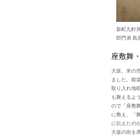
新町九軒
郎門弟 島
座敷舞
大坂、米の
ました。能
取り入れ地
も舞えるよ
ので「座敷
に教え、「
に伝えたの
大坂の街を