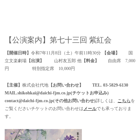
【公演案内】第七十三回 紫紅会
【開催日時】
令和7年11月8日（土）午前11時30分
【会場】
国
立文楽劇場
【出演】
山村友五郎 他
【料金】
自由席 7,000
円
特別指定席 10,000円
【主催】
株式会社代地
【お問い合わせ】
TEL. 03-5829-6130
MAIL.shikohkai@daichi-fjm.co.jp(チケットお申込み)
contact@daichi-fjm.co.jp(その他お問い合わせ)
詳しくは、
こちら
を
ご覧ください
チケットのお問い合わせは
メール
でも承っておりま
す。